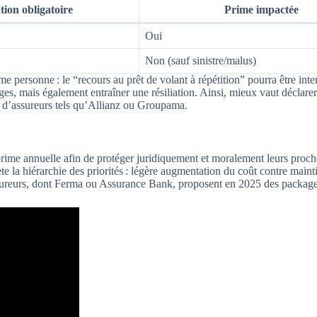
tion obligatoire
Prime impactée
Oui
Non (sauf sinistre/malus)
ême personne : le “recours au prêt de volant à répétition” pourra être int
es, mais également entraîner une résiliation. Ainsi, mieux vaut décla
rt d’assureurs tels qu’Allianz ou Groupama.
rime annuelle afin de protéger juridiquement et moralement leurs proche
la hiérarchie des priorités : légère augmentation du coût contre maintien
assureurs, dont Ferma ou Assurance Bank, proposent en 2025 des package