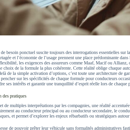
 besoin ponctuel suscite toujours des interrogations essentielles sur la 
rtagée et l’économie de l’usage prennent une place prédominante dans la
lexibilité, les exigences des assureurs comme Maaf, Macif ou Allianz, o
le choix de la formule la plus cohérente. Cette réalité oblige chaque auto
de la simple activation d’options, c’est toute une architecture de gara
Se pencher sur les spécificités de chaque formule pour conducteurs occasi
e ses intérêts et garantir une tranquillité d’esprit réelle lors de chaque 
n des pratiques
jet de multiples interprétations par les compagnies, une réalité accentu
trairement au conducteur principal ou au conducteur secondaire, le condu
sques, et permet d’explorer les enjeux rébarbatifs ou stratégiques autour
esse de pouvoir prêter leur véhicule sans formalités administratives fast