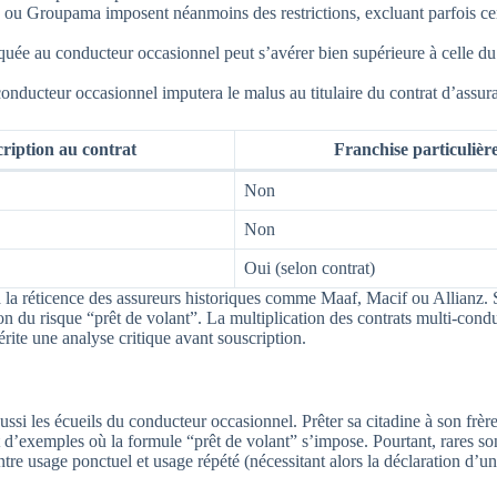
 ou Groupama imposent néanmoins des restrictions, excluant parfois cer
liquée au conducteur occasionnel peut s’avérer bien supérieure à celle d
onducteur occasionnel imputera le malus au titulaire du contrat d’ass
cription au contrat
Franchise particulièr
Non
Non
Oui (selon contrat)
t à la réticence des assureurs historiques comme Maaf, Macif ou Allianz
on du risque “prêt de volant”. La multiplication des contrats multi-cond
ite une analyse critique avant souscription.
 aussi les écueils du conducteur occasionnel. Prêter sa citadine à son frè
 d’exemples où la formule “prêt de volant” s’impose. Pourtant, rares son
entre usage ponctuel et usage répété (nécessitant alors la déclaration d