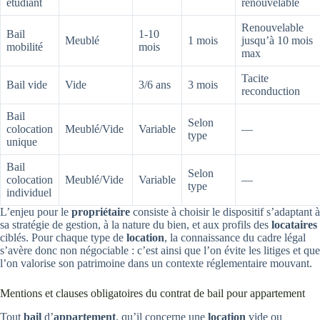
étudiant
renouvelable
Renouvelable
Bail
1-10
Meublé
1 mois
jusqu’à 10 mois
mobilité
mois
max
Tacite
Bail vide
Vide
3/6 ans
3 mois
reconduction
Bail
Selon
colocation
Meublé/Vide
Variable
—
type
unique
Bail
Selon
colocation
Meublé/Vide
Variable
—
type
individuel
L’enjeu pour le
propriétaire
consiste à choisir le dispositif s’adaptant à
sa stratégie de gestion, à la nature du bien, et aux profils des
locataires
ciblés. Pour chaque type de
location
, la connaissance du cadre légal
s’avère donc non négociable : c’est ainsi que l’on évite les litiges et que
l’on valorise son patrimoine dans un contexte réglementaire mouvant.
Mentions et clauses obligatoires du contrat de bail pour appartement
Tout
bail
d’
appartement
, qu’il concerne une
location
vide ou