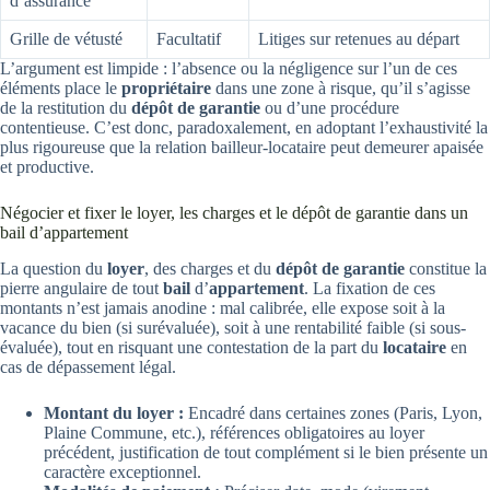
d’assurance
Grille de vétusté
Facultatif
Litiges sur retenues au départ
L’argument est limpide : l’absence ou la négligence sur l’un de ces
éléments place le
propriétaire
dans une zone à risque, qu’il s’agisse
de la restitution du
dépôt de garantie
ou d’une procédure
contentieuse. C’est donc, paradoxalement, en adoptant l’exhaustivité la
plus rigoureuse que la relation bailleur-locataire peut demeurer apaisée
et productive.
Négocier et fixer le loyer, les charges et le dépôt de garantie dans un
bail d’appartement
La question du
loyer
, des charges et du
dépôt de garantie
constitue la
pierre angulaire de tout
bail
d’
appartement
. La fixation de ces
montants n’est jamais anodine : mal calibrée, elle expose soit à la
vacance du bien (si surévaluée), soit à une rentabilité faible (si sous-
évaluée), tout en risquant une contestation de la part du
locataire
en
cas de dépassement légal.
Montant du loyer :
Encadré dans certaines zones (Paris, Lyon,
Plaine Commune, etc.), références obligatoires au loyer
précédent, justification de tout complément si le bien présente un
caractère exceptionnel.