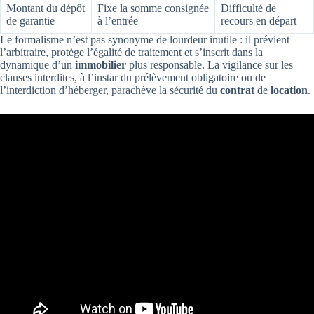
Montant du dépôt
Fixe la somme consignée
Difficulté de
de garantie
à l’entrée
recours en départ
Le formalisme n’est pas synonyme de lourdeur inutile : il prévient
l’arbitraire, protège l’égalité de traitement et s’inscrit dans la
dynamique d’un
immobilier
plus responsable. La vigilance sur les
clauses interdites, à l’instar du prélèvement obligatoire ou de
l’interdiction d’héberger, parachève la sécurité du
contrat
de
location
.