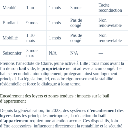
Tacite
Meublé
1 an
1 mois
3 mois
reconduction
Pas de
Non
Étudiant
9 mois
1 mois
congé
renouvelable
1-10
Pas de
Non
Mobilité
1 mois
mois
congé
renouvelable
3 mois
Saisonnier
N/A
N/A
—
max
Prenons l’anecdote de Claire, jeune active à Lille : trois mois avant la
fin de son
bail
vide, le
propriétaire
ne lui adresse aucun congé. Le
bail se reconduit automatiquement, protégeant ainsi son logement
principal. La législation, ici, encadre rigoureusement la stabilité
résidentielle et force le dialogue à long terme.
Encadrement des loyers et zones tendues : impacts sur le bail
d’appartement
Depuis la généralisation, fin 2023, des systèmes d’
encadrement des
loyers
dans les principales métropoles, la rédaction du
bail
d’
appartement
requiert une attention accrue. Ces dispositifs, loin
d’être accessoires, influencent directement la rentabilité et la sécurité