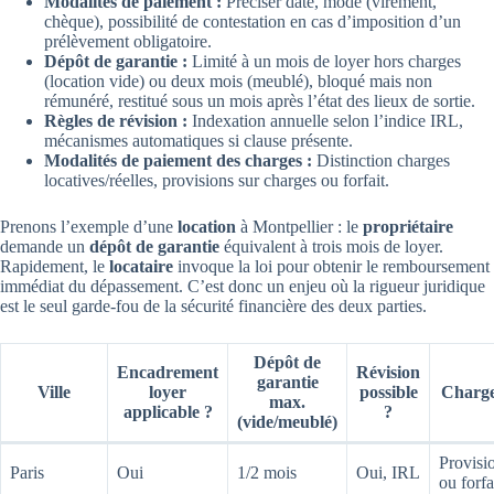
Modalités de paiement :
Préciser date, mode (virement,
chèque), possibilité de contestation en cas d’imposition d’un
prélèvement obligatoire.
Dépôt de garantie :
Limité à un mois de loyer hors charges
(location vide) ou deux mois (meublé), bloqué mais non
rémunéré, restitué sous un mois après l’état des lieux de sortie.
Règles de révision :
Indexation annuelle selon l’indice IRL,
mécanismes automatiques si clause présente.
Modalités de paiement des charges :
Distinction charges
locatives/réelles, provisions sur charges ou forfait.
Prenons l’exemple d’une
location
à Montpellier : le
propriétaire
demande un
dépôt de garantie
équivalent à trois mois de loyer.
Rapidement, le
locataire
invoque la loi pour obtenir le remboursement
immédiat du dépassement. C’est donc un enjeu où la rigueur juridique
est le seul garde-fou de la sécurité financière des deux parties.
Dépôt de
Encadrement
Révision
garantie
Ville
loyer
possible
Charg
max.
applicable ?
?
(vide/meublé)
Provisi
Paris
Oui
1/2 mois
Oui, IRL
ou forfa