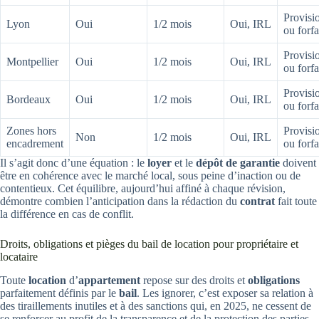
Provisi
Lyon
Oui
1/2 mois
Oui, IRL
ou forfa
Provisi
Montpellier
Oui
1/2 mois
Oui, IRL
ou forfa
Provisi
Bordeaux
Oui
1/2 mois
Oui, IRL
ou forfa
Zones hors
Provisi
Non
1/2 mois
Oui, IRL
encadrement
ou forfa
Il s’agit donc d’une équation : le
loyer
et le
dépôt de garantie
doivent
être en cohérence avec le marché local, sous peine d’inaction ou de
contentieux. Cet équilibre, aujourd’hui affiné à chaque révision,
démontre combien l’anticipation dans la rédaction du
contrat
fait toute
la différence en cas de conflit.
Droits, obligations et pièges du bail de location pour propriétaire et
locataire
Toute
location
d’
appartement
repose sur des droits et
obligations
parfaitement définis par le
bail
. Les ignorer, c’est exposer sa relation à
des tiraillements inutiles et à des sanctions qui, en 2025, ne cessent de
se renforcer au profit de la transparence et de la protection des parties.