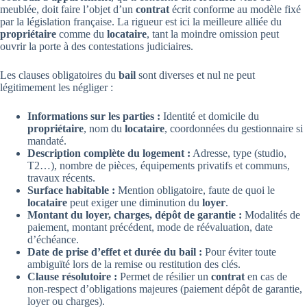
meublée, doit faire l’objet d’un
contrat
écrit conforme au modèle fixé
par la législation française. La rigueur est ici la meilleure alliée du
propriétaire
comme du
locataire
, tant la moindre omission peut
ouvrir la porte à des contestations judiciaires.
Les clauses obligatoires du
bail
sont diverses et nul ne peut
légitimement les négliger :
Informations sur les parties :
Identité et domicile du
propriétaire
, nom du
locataire
, coordonnées du gestionnaire si
mandaté.
Description complète du logement :
Adresse, type (studio,
T2…), nombre de pièces, équipements privatifs et communs,
travaux récents.
Surface habitable :
Mention obligatoire, faute de quoi le
locataire
peut exiger une diminution du
loyer
.
Montant du loyer, charges, dépôt de garantie :
Modalités de
paiement, montant précédent, mode de réévaluation, date
d’échéance.
Date de prise d’effet et durée du bail :
Pour éviter toute
ambiguïté lors de la remise ou restitution des clés.
Clause résolutoire :
Permet de résilier un
contrat
en cas de
non-respect d’obligations majeures (paiement dépôt de garantie,
loyer ou charges).