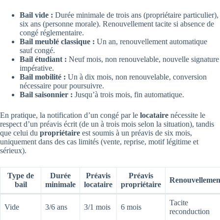
Bail vide :
Durée minimale de trois ans (propriétaire particulier),
six ans (personne morale). Renouvellement tacite si absence de
congé réglementaire.
Bail meublé classique :
Un an, renouvellement automatique
sauf congé.
Bail étudiant :
Neuf mois, non renouvelable, nouvelle signature
impérative.
Bail mobilité :
Un à dix mois, non renouvelable, conversion
nécessaire pour poursuivre.
Bail saisonnier :
Jusqu’à trois mois, fin automatique.
En pratique, la notification d’un congé par le
locataire
nécessite le
respect d’un préavis écrit (de un à trois mois selon la situation), tandis
que celui du
propriétaire
est soumis à un préavis de six mois,
uniquement dans des cas limités (vente, reprise, motif légitime et
sérieux).
Type de
Durée
Préavis
Préavis
Renouvellemen
bail
minimale
locataire
propriétaire
Tacite
Vide
3/6 ans
3/1 mois
6 mois
reconduction