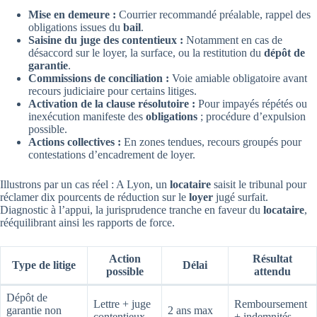
Mise en demeure :
Courrier recommandé préalable, rappel des
obligations issues du
bail
.
Saisine du juge des contentieux :
Notamment en cas de
désaccord sur le loyer, la surface, ou la restitution du
dépôt de
garantie
.
Commissions de conciliation :
Voie amiable obligatoire avant
recours judiciaire pour certains litiges.
Activation de la clause résolutoire :
Pour impayés répétés ou
inexécution manifeste des
obligations
; procédure d’expulsion
possible.
Actions collectives :
En zones tendues, recours groupés pour
contestations d’encadrement de loyer.
Illustrons par un cas réel : A Lyon, un
locataire
saisit le tribunal pour
réclamer dix pourcents de réduction sur le
loyer
jugé surfait.
Diagnostic à l’appui, la jurisprudence tranche en faveur du
locataire
,
rééquilibrant ainsi les rapports de force.
Action
Résultat
Type de litige
Délai
possible
attendu
Dépôt de
Lettre + juge
Remboursement
garantie non
2 ans max
contentieux
+ indemnités