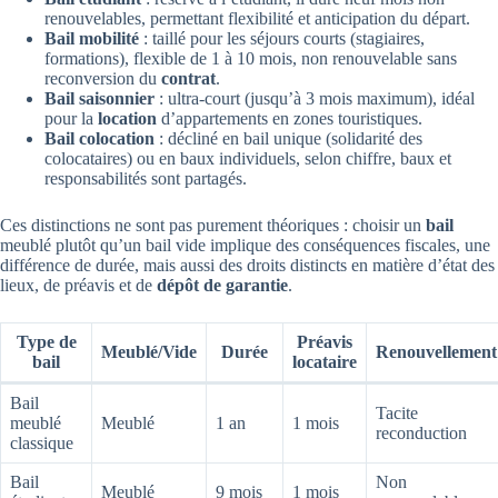
renouvelables, permettant flexibilité et anticipation du départ.
Bail mobilité
: taillé pour les séjours courts (stagiaires,
formations), flexible de 1 à 10 mois, non renouvelable sans
reconversion du
contrat
.
Bail saisonnier
: ultra-court (jusqu’à 3 mois maximum), idéal
pour la
location
d’appartements en zones touristiques.
Bail colocation
: décliné en bail unique (solidarité des
colocataires) ou en baux individuels, selon chiffre, baux et
responsabilités sont partagés.
Ces distinctions ne sont pas purement théoriques : choisir un
bail
meublé plutôt qu’un bail vide implique des conséquences fiscales, une
différence de durée, mais aussi des droits distincts en matière d’état des
lieux, de préavis et de
dépôt de garantie
.
Type de
Préavis
Meublé/Vide
Durée
Renouvellement
bail
locataire
Bail
Tacite
meublé
Meublé
1 an
1 mois
reconduction
classique
Bail
Non
Meublé
9 mois
1 mois