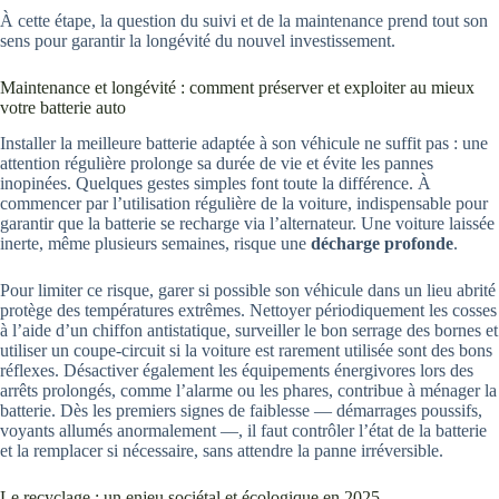
À cette étape, la question du suivi et de la maintenance prend tout son
sens pour garantir la longévité du nouvel investissement.
Maintenance et longévité : comment préserver et exploiter au mieux
votre batterie auto
Installer la meilleure batterie adaptée à son véhicule ne suffit pas : une
attention régulière prolonge sa durée de vie et évite les pannes
inopinées. Quelques gestes simples font toute la différence. À
commencer par l’utilisation régulière de la voiture, indispensable pour
garantir que la batterie se recharge via l’alternateur. Une voiture laissée
inerte, même plusieurs semaines, risque une
décharge profonde
.
Pour limiter ce risque, garer si possible son véhicule dans un lieu abrité
protège des températures extrêmes. Nettoyer périodiquement les cosses
à l’aide d’un chiffon antistatique, surveiller le bon serrage des bornes et
utiliser un coupe-circuit si la voiture est rarement utilisée sont des bons
réflexes. Désactiver également les équipements énergivores lors des
arrêts prolongés, comme l’alarme ou les phares, contribue à ménager la
batterie. Dès les premiers signes de faiblesse — démarrages poussifs,
voyants allumés anormalement —, il faut contrôler l’état de la batterie
et la remplacer si nécessaire, sans attendre la panne irréversible.
Le recyclage : un enjeu sociétal et écologique en 2025