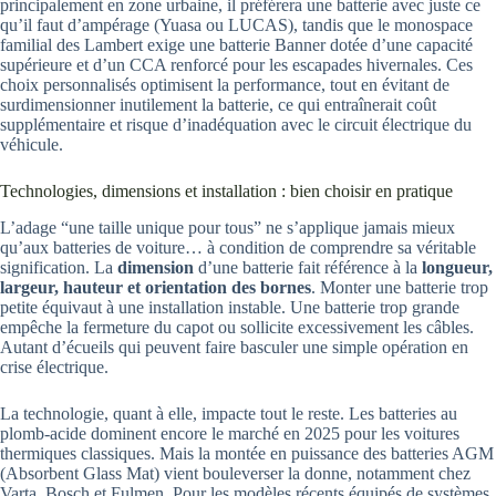
principalement en zone urbaine, il préférera une batterie avec juste ce
qu’il faut d’ampérage (Yuasa ou LUCAS), tandis que le monospace
familial des Lambert exige une batterie Banner dotée d’une capacité
supérieure et d’un CCA renforcé pour les escapades hivernales. Ces
choix personnalisés optimisent la performance, tout en évitant de
surdimensionner inutilement la batterie, ce qui entraînerait coût
supplémentaire et risque d’inadéquation avec le circuit électrique du
véhicule.
Technologies, dimensions et installation : bien choisir en pratique
L’adage “une taille unique pour tous” ne s’applique jamais mieux
qu’aux batteries de voiture… à condition de comprendre sa véritable
signification. La
dimension
d’une batterie fait référence à la
longueur,
largeur, hauteur et orientation des bornes
. Monter une batterie trop
petite équivaut à une installation instable. Une batterie trop grande
empêche la fermeture du capot ou sollicite excessivement les câbles.
Autant d’écueils qui peuvent faire basculer une simple opération en
crise électrique.
La technologie, quant à elle, impacte tout le reste. Les batteries au
plomb-acide dominent encore le marché en 2025 pour les voitures
thermiques classiques. Mais la montée en puissance des batteries AGM
(Absorbent Glass Mat) vient bouleverser la donne, notamment chez
Varta, Bosch et Fulmen. Pour les modèles récents équipés de systèmes