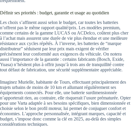
fréquemment.
Définir ses priorités : budget, garantie et usage au quotidien
Les choix s’affinent aussi selon le budget, car toutes les batteries
n’offrent pas le même rapport qualité/prix. Les modèles premium,
comme certains de la gamme LUCAS ou ACDelco, coûtent plus cher
à l’achat mais assurent une durée de vie plus étendue et une meilleure
résistance aux cycles répétés. À l’inverse, les batteries de “marque
distributeur” séduisent par leur prix mais exigent de vérifier
précisément leur conformité aux exigences du véhicule. On notera
aussi l’importance de la garantie : certains fabricants (Bosch, Exide,
Yuasa) n’hésitent plus à offrir jusqu’à trois ans de tranquillité contre
tout défaut de fabrication, une sécurité supplémentaire appréciable.
Imaginez Murielle, habitante de Tours, effectuant principalement des
trajets urbains de moins de 10 km et allumant régulièrement ses
équipements connectés. Pour elle, une batterie surdimensionnée
n’apporterait rien, au contraire, elle risquerait l’usure prématurée. Opter
pour une Varta adaptée à ses besoins spécifiques, bien dimensionnée et
choisie selon le bon profil moteur, lui permet de conjuguer confort et
économies. L’approche personnalisée, intégrant marques, capacité et
budget, s’impose donc comme la clé en 2025, au-delà des simples
considérations techniques.