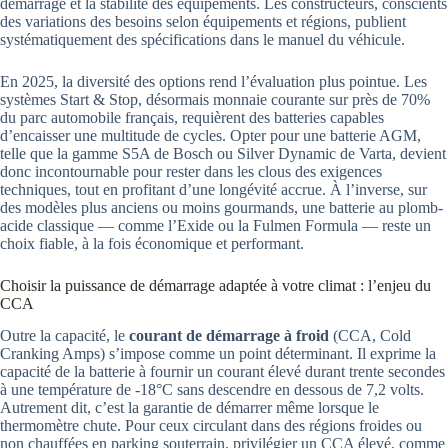
démarrage et la stabilité des équipements. Les constructeurs, conscients
des variations des besoins selon équipements et régions, publient
systématiquement des spécifications dans le manuel du véhicule.
En 2025, la diversité des options rend l’évaluation plus pointue. Les
systèmes Start & Stop, désormais monnaie courante sur près de 70%
du parc automobile français, requièrent des batteries capables
d’encaisser une multitude de cycles. Opter pour une batterie AGM,
telle que la gamme S5A de Bosch ou Silver Dynamic de Varta, devient
donc incontournable pour rester dans les clous des exigences
techniques, tout en profitant d’une longévité accrue. À l’inverse, sur
des modèles plus anciens ou moins gourmands, une batterie au plomb-
acide classique — comme l’Exide ou la Fulmen Formula — reste un
choix fiable, à la fois économique et performant.
Choisir la puissance de démarrage adaptée à votre climat : l’enjeu du
CCA
Outre la capacité, le
courant de démarrage à froid
(CCA, Cold
Cranking Amps) s’impose comme un point déterminant. Il exprime la
capacité de la batterie à fournir un courant élevé durant trente secondes
à une température de -18°C sans descendre en dessous de 7,2 volts.
Autrement dit, c’est la garantie de démarrer même lorsque le
thermomètre chute. Pour ceux circulant dans des régions froides ou
non chauffées en parking souterrain, privilégier un CCA élevé, comme