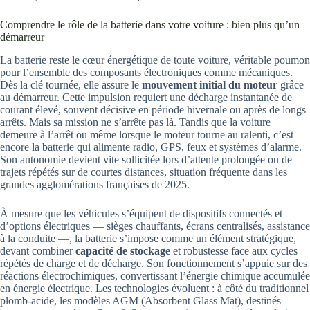
Comprendre le rôle de la batterie dans votre voiture : bien plus qu’un
démarreur
La batterie reste le cœur énergétique de toute voiture, véritable poumon
pour l’ensemble des composants électroniques comme mécaniques.
Dès la clé tournée, elle assure le
mouvement initial du moteur
grâce
au démarreur. Cette impulsion requiert une décharge instantanée de
courant élevé, souvent décisive en période hivernale ou après de longs
arrêts. Mais sa mission ne s’arrête pas là. Tandis que la voiture
demeure à l’arrêt ou même lorsque le moteur tourne au ralenti, c’est
encore la batterie qui alimente radio, GPS, feux et systèmes d’alarme.
Son autonomie devient vite sollicitée lors d’attente prolongée ou de
trajets répétés sur de courtes distances, situation fréquente dans les
grandes agglomérations françaises de 2025.
À mesure que les véhicules s’équipent de dispositifs connectés et
d’options électriques — sièges chauffants, écrans centralisés, assistance
à la conduite —, la batterie s’impose comme un élément stratégique,
devant combiner
capacité de stockage
et robustesse face aux cycles
répétés de charge et de décharge. Son fonctionnement s’appuie sur des
réactions électrochimiques, convertissant l’énergie chimique accumulée
en énergie électrique. Les technologies évoluent : à côté du traditionnel
plomb-acide, les modèles AGM (Absorbent Glass Mat), destinés