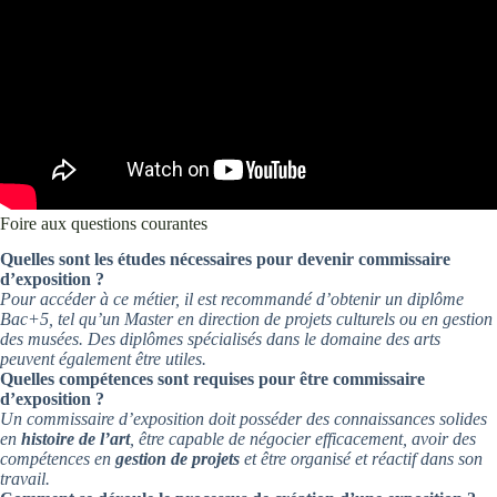
Foire aux questions courantes
Quelles sont les études nécessaires pour devenir commissaire
d’exposition ?
Pour accéder à ce métier, il est recommandé d’obtenir un diplôme
Bac+5, tel qu’un Master en direction de projets culturels ou en gestion
des musées. Des diplômes spécialisés dans le domaine des arts
peuvent également être utiles.
Quelles compétences sont requises pour être commissaire
d’exposition ?
Un commissaire d’exposition doit posséder des connaissances solides
en
histoire de l’art
, être capable de négocier efficacement, avoir des
compétences en
gestion de projets
et être organisé et réactif dans son
travail.