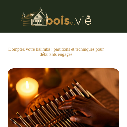
Passer
au
contenu
Domptez votre kalimba : partitions et techniques pour
débutants engagés