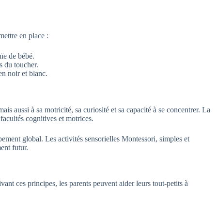
mettre en place :
uïe de bébé.
s du toucher.
n noir et blanc.
is aussi à sa motricité, sa curiosité et sa capacité à se concentrer. La
acultés cognitives et motrices.
ppement global. Les activités sensorielles Montessori, simples et
ent futur.
t ces principes, les parents peuvent aider leurs tout-petits à