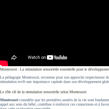
Montessori : La stimulation sensorielle essentielle pour le développeme
La pédagogie Montessori, reconnue pour son approche respectueuse du ryt
stimulation revêt une importance capitale dans son développement global
Le rôle clé de la stimulation sensorielle selon Montessori
Montessori
considère que les premières années de la vie sont fondamenta
appel aux sens du bébé, contribue à renforcer ces connexions et à favo
dans cette exploration sensorielle.