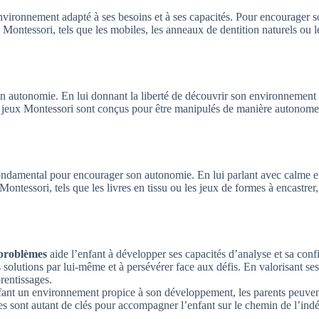
nvironnement adapté à ses besoins et à ses capacités. Pour encourager son
x Montessori, tels que les mobiles, les anneaux de dentition naturels ou 
on autonomie. En lui donnant la liberté de découvrir son environnement e
Les jeux Montessori sont conçus pour être manipulés de manière autonome,
ondamental pour encourager son autonomie. En lui parlant avec calme et
ontessori, tels que les livres en tissu ou les jeux de formes à encastrer,
e problèmes
aide l’enfant à développer ses capacités d’analyse et sa con
olutions par lui-même et à persévérer face aux défis. En valorisant ses ef
prentissages.
enfant un environnement propice à son développement, les parents peuve
mes sont autant de clés pour accompagner l’enfant sur le chemin de l’ind