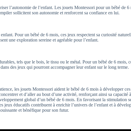
ser l’autonomie de l’enfant. Les jouets Montessori pour un bébé de 6 m
piler sollicitent son autonomie et renforcent sa confiance en lui.
fant. Pour un bébé de 6 mois, ces jeux respectent sa curiosité naturelle 
isent une exploration sereine et agréable pour l’enfant.
durables, tels que le bois, le tissu ou le métal. Pour un bébé de 6 mois, 
t dans des jeux qui pourront accompagner leur enfant sur le long terme.
atience, les jouets Montessori aident le bébé de 6 mois à développer ce
ncentrer et d’aller au bout d’une activité, renforçant ainsi sa capacité à
veloppement global d’un bébé de 6 mois. En favorisant la stimulation sens
 ces jeux éducatifs contribuent à enrichir l’univers de l’enfant et à dé
ouissante et bénéfique pour son futur.