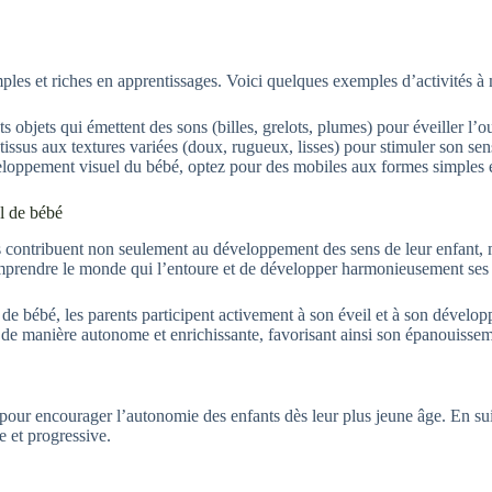
ples et riches en apprentissages. Voici quelques exemples d’activités à 
s objets qui émettent des sons (billes, grelots, plumes) pour éveiller l’o
tissus aux textures variées (doux, rugueux, lisses) pour stimuler son sen
veloppement visuel du bébé, optez pour des mobiles aux formes simples e
l de bébé
ts contribuent non seulement au développement des sens de leur enfant, ma
mprendre le monde qui l’entoure et de développer harmonieusement ses f
e de bébé, les parents participent activement à son éveil et à son dévelo
 de manière autonome et enrichissante, favorisant ainsi son épanouissem
ur encourager l’autonomie des enfants dès leur plus jeune âge. En suivan
 et progressive.