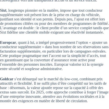
convergence vers une transparence accrue et un service enrichi.
Sixt
, longtemps pionnier en la matière, impose que tout conducteur
supplémentaire soit présent lors de la prise en charge du véhicule,
justifiant son identité et son permis. Depuis peu, l’ajout est offert lors
de promotions ciblées ou pour des membres de programmes de fidélité.
L’avantage est double : le client profite d’un service complet tandis que
Sixt fidélise une clientèle mobile exigeant une réactivité instantanée.
Europcar
, quant à lui, a intégré progressivement l’option « ajouter un
conducteur supplémentaire » dans bon nombre de ses réservations sans
facturation supplémentaire, en particulier lors de campagnes estivales.
Cette pratique pragmatique met l’accent sur la simplicité d’accès, tout
en garantissant que la couverture d’assurance reste active pour
l’ensemble des personnes inscrites. Europcar valorise ici la synergie
entre sécurité et souplesse administrative.
Goldcar
s’est démarqué sur le marché du low-cost, combinant prix
attractifs et flexibilité. Il ne suffit plus d’être compétitif sur les tarifs de
base : désormais, la valeur ajoutée repose sur la capacité à offrir des
extras sans surcoût. En 2025, cette approche contribue à forger l’image
d’une entreprise innovante, attentive aux évolutions sociétales et à la
montée des exigences en matière de liberté de circulation.