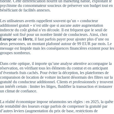
fidélité. Cette différenciation nourrit un marketing habile, exploitant le
psychisme du consommateur soucieux de préserver son budget tout en
bénéficiant de facilités annexes.
Les utilisateurs avertis rappellent souvent qu’un « conducteur
additionnel gratuit » n’est utile que si aucune autre augmentation
indirecte du coût global n’en découle. Il est fréquent que le seuil de
gratuité soit fixé pour un nombre limité de conducteurs. Ainsi, chez
Europcar
ou
Hertz
, il faut parfois payer pour ajouter plus d’une ou
deux personnes, un montant plafonné autour de 99 EUR par mois. Le
message est limpide mais les conséquences financières existent pour les
groupes nombreux.
Dans cette optique, il importe qu’une analyse attentive accompagne la
réservation, en vérifiant tous les éléments du contrat et en anticipant
d’éventuels frais cachés. Pour éviter la déception, les plateformes de
comparaison de location de voiture incluent désormais des filtres sur la
gratuité du conducteur additionnel. Clients et professionnels y trouvent
un intérêt certain : limiter les litiges, fluidifier la transaction et instaurer
un climat de confiance.
La réalité économique impose néanmoins ses règles : en 2025, la quête
de rentabilité des loueurs exige parfois de compenser la gratuité par
d’autres leviers (augmentation du prix de base, restrictions de