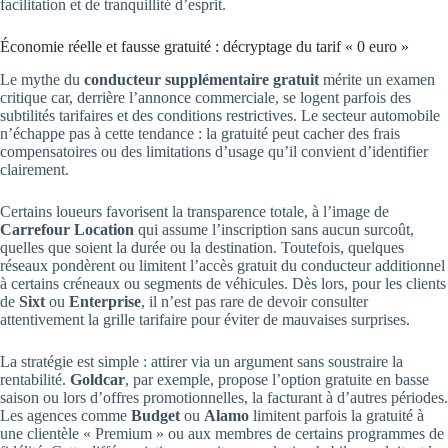
facilitation et de tranquillité d’esprit.
Économie réelle et fausse gratuité : décryptage du tarif « 0 euro »
Le mythe du
conducteur supplémentaire gratuit
mérite un examen
critique car, derrière l’annonce commerciale, se logent parfois des
subtilités tarifaires et des conditions restrictives. Le secteur automobile
n’échappe pas à cette tendance : la gratuité peut cacher des frais
compensatoires ou des limitations d’usage qu’il convient d’identifier
clairement.
Certains loueurs favorisent la transparence totale, à l’image de
Carrefour Location
qui assume l’inscription sans aucun surcoût,
quelles que soient la durée ou la destination. Toutefois, quelques
réseaux pondèrent ou limitent l’accès gratuit du conducteur additionnel
à certains créneaux ou segments de véhicules. Dès lors, pour les clients
de
Sixt
ou
Enterprise
, il n’est pas rare de devoir consulter
attentivement la grille tarifaire pour éviter de mauvaises surprises.
La stratégie est simple : attirer via un argument sans soustraire la
rentabilité.
Goldcar
, par exemple, propose l’option gratuite en basse
saison ou lors d’offres promotionnelles, la facturant à d’autres périodes.
Les agences comme
Budget
ou
Alamo
limitent parfois la gratuité à
une clientèle « Premium » ou aux membres de certains programmes de