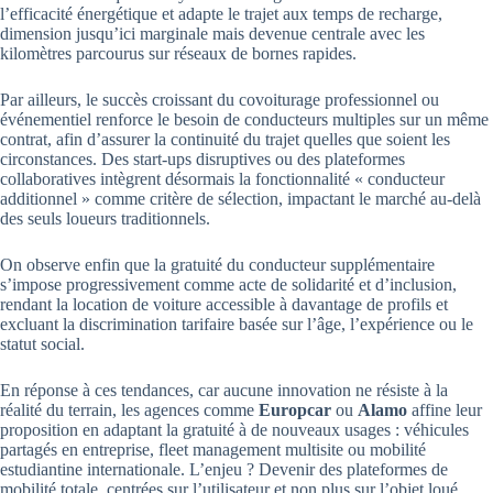
l’efficacité énergétique et adapte le trajet aux temps de recharge,
dimension jusqu’ici marginale mais devenue centrale avec les
kilomètres parcourus sur réseaux de bornes rapides.
Par ailleurs, le succès croissant du covoiturage professionnel ou
événementiel renforce le besoin de conducteurs multiples sur un même
contrat, afin d’assurer la continuité du trajet quelles que soient les
circonstances. Des start-ups disruptives ou des plateformes
collaboratives intègrent désormais la fonctionnalité « conducteur
additionnel » comme critère de sélection, impactant le marché au-delà
des seuls loueurs traditionnels.
On observe enfin que la gratuité du conducteur supplémentaire
s’impose progressivement comme acte de solidarité et d’inclusion,
rendant la location de voiture accessible à davantage de profils et
excluant la discrimination tarifaire basée sur l’âge, l’expérience ou le
statut social.
En réponse à ces tendances, car aucune innovation ne résiste à la
réalité du terrain, les agences comme
Europcar
ou
Alamo
affine leur
proposition en adaptant la gratuité à de nouveaux usages : véhicules
partagés en entreprise, fleet management multisite ou mobilité
estudiantine internationale. L’enjeu ? Devenir des plateformes de
mobilité totale, centrées sur l’utilisateur et non plus sur l’objet loué.