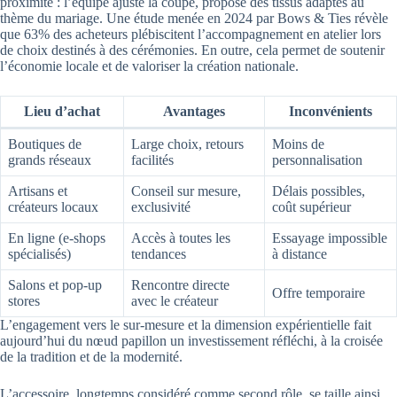
proximité : l’équipe ajuste la coupe, propose des tissus adaptés au
thème du mariage. Une étude menée en 2024 par Bows & Ties révèle
que 63% des acheteurs plébiscitent l’accompagnement en atelier lors
de choix destinés à des cérémonies. En outre, cela permet de soutenir
l’économie locale et de valoriser la création nationale.
Lieu d’achat
Avantages
Inconvénients
Boutiques de
Large choix, retours
Moins de
grands réseaux
facilités
personnalisation
Artisans et
Conseil sur mesure,
Délais possibles,
créateurs locaux
exclusivité
coût supérieur
En ligne (e-shops
Accès à toutes les
Essayage impossible
spécialisés)
tendances
à distance
Salons et pop-up
Rencontre directe
Offre temporaire
stores
avec le créateur
L’engagement vers le sur-mesure et la dimension expérientielle fait
aujourd’hui du nœud papillon un investissement réfléchi, à la croisée
de la tradition et de la modernité.
L’accessoire, longtemps considéré comme second rôle, se taille ainsi