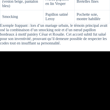
(veston beige, pantalon
Bretelles fines
en lin Vesper
bleu)
Papillon satiné
Pochette soie,
Smocking
Leroy
montre habillée
Exemple frappant : lors d’un mariage urbain, le témoin principal avait
osé la combinaison d’un smocking noir et d’un nœud papillon
bordeaux à motif paisley César et Rosalie. Cet accord subtil fut salué
pour son inventivité, prouvant qu’il demeure possible de respecter les
codes tout en insufflant sa personnalité.