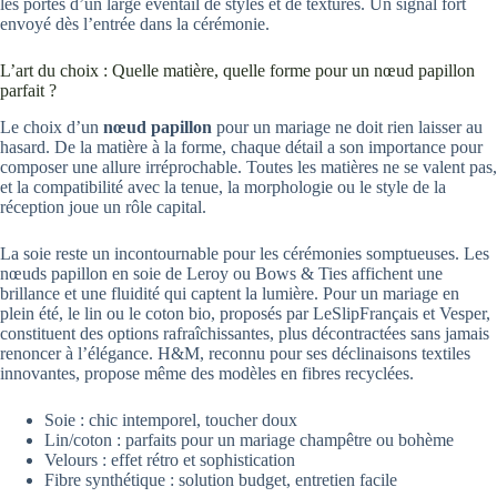
les portes d’un large éventail de styles et de textures. Un signal fort
envoyé dès l’entrée dans la cérémonie.
L’art du choix : Quelle matière, quelle forme pour un nœud papillon
parfait ?
Le choix d’un
nœud papillon
pour un mariage ne doit rien laisser au
hasard. De la matière à la forme, chaque détail a son importance pour
composer une allure irréprochable. Toutes les matières ne se valent pas,
et la compatibilité avec la tenue, la morphologie ou le style de la
réception joue un rôle capital.
La soie reste un incontournable pour les cérémonies somptueuses. Les
nœuds papillon en soie de Leroy ou Bows & Ties affichent une
brillance et une fluidité qui captent la lumière. Pour un mariage en
plein été, le lin ou le coton bio, proposés par LeSlipFrançais et Vesper,
constituent des options rafraîchissantes, plus décontractées sans jamais
renoncer à l’élégance. H&M, reconnu pour ses déclinaisons textiles
innovantes, propose même des modèles en fibres recyclées.
Soie : chic intemporel, toucher doux
Lin/coton : parfaits pour un mariage champêtre ou bohème
Velours : effet rétro et sophistication
Fibre synthétique : solution budget, entretien facile