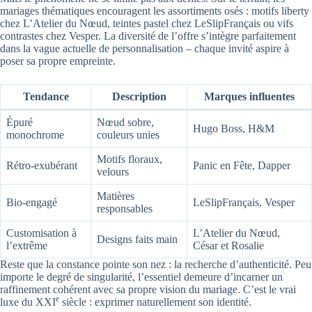
mariages thématiques encouragent les assortiments osés : motifs liberty
chez L’Atelier du Nœud, teintes pastel chez LeSlipFrançais ou vifs
contrastes chez Vesper. La diversité de l’offre s’intègre parfaitement
dans la vague actuelle de personnalisation – chaque invité aspire à
poser sa propre empreinte.
Tendance
Description
Marques influentes
Épuré
Nœud sobre,
Hugo Boss, H&M
monochrome
couleurs unies
Motifs floraux,
Rétro-exubérant
Panic en Fête, Dapper
velours
Matières
Bio-engagé
LeSlipFrançais, Vesper
responsables
Customisation à
L’Atelier du Nœud,
Designs faits main
l’extrême
César et Rosalie
Reste que la constance pointe son nez : la recherche d’authenticité. Peu
importe le degré de singularité, l’essentiel demeure d’incarner un
raffinement cohérent avec sa propre vision du mariage. C’est le vrai
e
luxe du XXI
siècle : exprimer naturellement son identité.