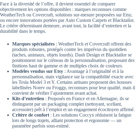
Face à la diversité de l’offre, il devient essentiel de comparer
objectivement les options disponibles : marques reconnues comme
WeatherTech ou Covercraft, solutions sur-mesure proposées sur Etsy,
ou encore innovations portées par Auto Custom Carpets et Blacktailor.
Le critère déterminant demeure, avant tout, la facilité d’entretien et la
durabilité dans le temps.
Marques spécialisées
: WeatherTech et Covercraft offrent des
produits robustes, protégés contre les imprévus du quotidien
(taches, animaux, objets lourds). Dash Design et Blacktailor se
positionnent sur le créneau de la personnalisation, proposant des
finitions haut de gamme et de multiples choix de couleurs.
Modèles vendus sur Etsy
: Avantage à l’originalité et à la
personnalisation, mais vigilance sur la compatibilité exacte avec
les Tesla Model 3 et Y. Certains artisans proposent des housses
labellisées Norev ou Froggy, reconnues pour leur qualité, mais il
convient de vérifier l’ajustement avant achat.
Kits d’entretien
: Proposés en France et en Allemagne, ils se
distinguent par un packaging complet (nettoyant, scellant,
accessoire) prêt à l’emploi et un engagement écocitoyen affirmé.
Critère de confort
: Les solutions Coccyx réduisent la fatigue
lors de longs trajets, alliant protection et ergonomie — un
paramètre parfois sous-estimé.