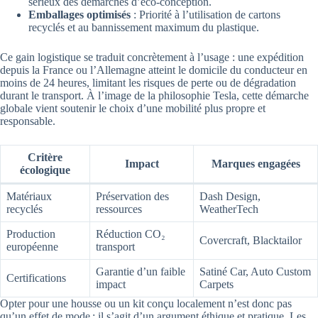
sérieux des démarches d’éco-conception.
Emballages optimisés
: Priorité à l’utilisation de cartons
recyclés et au bannissement maximum du plastique.
Ce gain logistique se traduit concrètement à l’usage : une expédition
depuis la France ou l’Allemagne atteint le domicile du conducteur en
moins de 24 heures, limitant les risques de perte ou de dégradation
durant le transport. À l’image de la philosophie Tesla, cette démarche
globale vient soutenir le choix d’une mobilité plus propre et
responsable.
Critère
Impact
Marques engagées
écologique
Matériaux
Préservation des
Dash Design,
recyclés
ressources
WeatherTech
Production
Réduction CO₂
Covercraft, Blacktailor
européenne
transport
Garantie d’un faible
Satiné Car, Auto Custom
Certifications
impact
Carpets
Opter pour une housse ou un kit conçu localement n’est donc pas
qu’un effet de mode ; il s’agit d’un argument éthique et pratique. Les