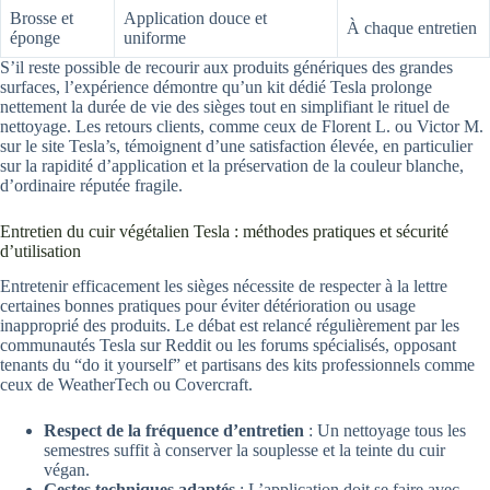
Brosse et
Application douce et
À chaque entretien
éponge
uniforme
S’il reste possible de recourir aux produits génériques des grandes
surfaces, l’expérience démontre qu’un kit dédié Tesla prolonge
nettement la durée de vie des sièges tout en simplifiant le rituel de
nettoyage. Les retours clients, comme ceux de Florent L. ou Victor M.
sur le site Tesla’s, témoignent d’une satisfaction élevée, en particulier
sur la rapidité d’application et la préservation de la couleur blanche,
d’ordinaire réputée fragile.
Entretien du cuir végétalien Tesla : méthodes pratiques et sécurité
d’utilisation
Entretenir efficacement les sièges nécessite de respecter à la lettre
certaines bonnes pratiques pour éviter détérioration ou usage
inapproprié des produits. Le débat est relancé régulièrement par les
communautés Tesla sur Reddit ou les forums spécialisés, opposant
tenants du “do it yourself” et partisans des kits professionnels comme
ceux de WeatherTech ou Covercraft.
Respect de la fréquence d’entretien
: Un nettoyage tous les
semestres suffit à conserver la souplesse et la teinte du cuir
végan.
Gestes techniques adaptés
: L’application doit se faire avec