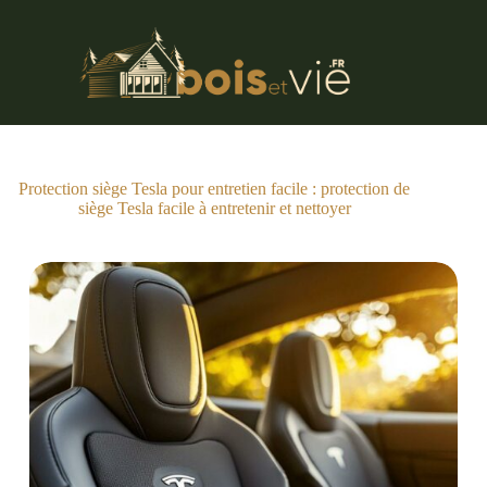
Passer
au
contenu
Protection siège Tesla pour entretien facile : protection de
siège Tesla facile à entretenir et nettoyer