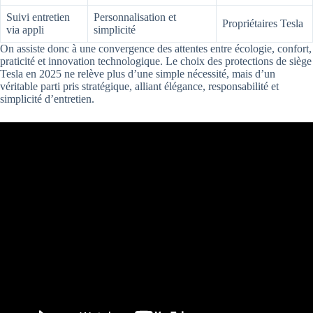
Suivi entretien
Personnalisation et
Propriétaires Tesla
via appli
simplicité
On assiste donc à une convergence des attentes entre écologie, confort,
praticité et innovation technologique. Le choix des protections de siège
Tesla en 2025 ne relève plus d’une simple nécessité, mais d’un
véritable parti pris stratégique, alliant élégance, responsabilité et
simplicité d’entretien.