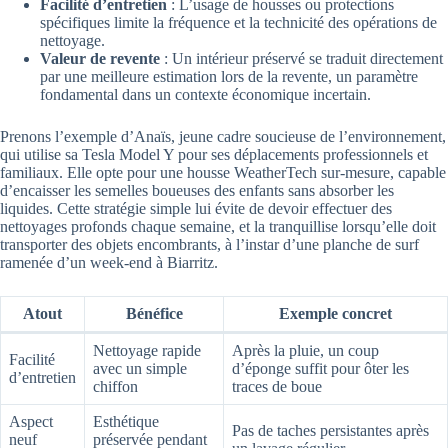
Facilité d’entretien
: L’usage de housses ou protections
spécifiques limite la fréquence et la technicité des opérations de
nettoyage.
Valeur de revente
: Un intérieur préservé se traduit directement
par une meilleure estimation lors de la revente, un paramètre
fondamental dans un contexte économique incertain.
Prenons l’exemple d’Anaïs, jeune cadre soucieuse de l’environnement,
qui utilise sa Tesla Model Y pour ses déplacements professionnels et
familiaux. Elle opte pour une housse WeatherTech sur-mesure, capable
d’encaisser les semelles boueuses des enfants sans absorber les
liquides. Cette stratégie simple lui évite de devoir effectuer des
nettoyages profonds chaque semaine, et la tranquillise lorsqu’elle doit
transporter des objets encombrants, à l’instar d’une planche de surf
ramenée d’un week-end à Biarritz.
Atout
Bénéfice
Exemple concret
Nettoyage rapide
Après la pluie, un coup
Facilité
avec un simple
d’éponge suffit pour ôter les
d’entretien
chiffon
traces de boue
Aspect
Esthétique
Pas de taches persistantes après
neuf
préservée pendant