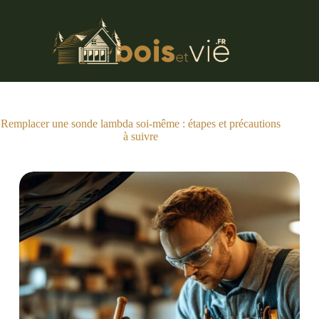
Passer
au
contenu
Remplacer une sonde lambda soi-même : étapes et précautions
à suivre