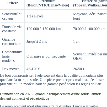
Premium
Entrée de gam
Critère
(Bosch/NTK/Denso/Valeo)
(Topran/Walker/Bou
Sensibilité du
Moyenne, délai parfoi
Très élevée
capteur
long
Durée de vie
120.000 à 150.000 km
70.000 à 100.000 km
constatée
Garantie
Jusqu’à 2 ans
1 an
constructeur
Compatibilité
Souvent limitée par n
large
Oui, mise à jour fréquente
OEM
modèles
Prix moyen
45-120 €
26-50 €
Le bon compromis se révèle souvent dans la qualité du montage plus
que dans la marque seule. Une pièce premier prix mal installée s’usera
plus vite qu’un modèle haut de gamme posé selon les règles de l’art…
L’innovation en 2025 : quand le remplacement d’une sonde lambda
devient connecté et pédagogique
Le remplacement n’est plus une affaire d’initiés. Grâce à la vague