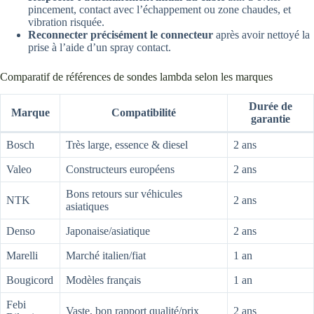
pincement, contact avec l’échappement ou zone chaudes, et
vibration risquée.
Reconnecter précisément le connecteur
après avoir nettoyé la
prise à l’aide d’un spray contact.
Comparatif de références de sondes lambda selon les marques
Durée de
Marque
Compatibilité
garantie
Bosch
Très large, essence & diesel
2 ans
Valeo
Constructeurs européens
2 ans
Bons retours sur véhicules
NTK
2 ans
asiatiques
Denso
Japonaise/asiatique
2 ans
Marelli
Marché italien/fiat
1 an
Bougicord
Modèles français
1 an
Febi
Vaste, bon rapport qualité/prix
2 ans