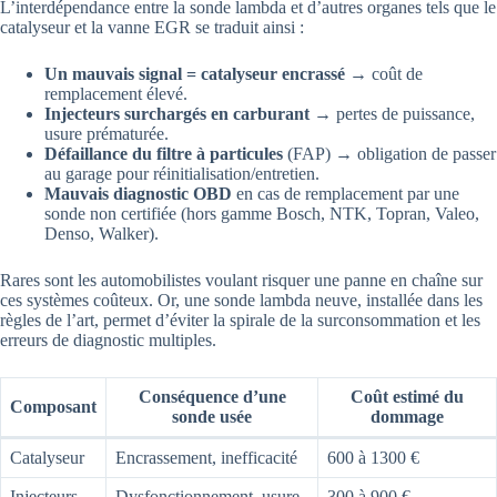
L’interdépendance entre la sonde lambda et d’autres organes tels que le
catalyseur et la vanne EGR se traduit ainsi :
Un mauvais signal = catalyseur encrassé
→ coût de
remplacement élevé.
Injecteurs surchargés en carburant
→ pertes de puissance,
usure prématurée.
Défaillance du filtre à particules
(FAP) → obligation de passer
au garage pour réinitialisation/entretien.
Mauvais diagnostic OBD
en cas de remplacement par une
sonde non certifiée (hors gamme Bosch, NTK, Topran, Valeo,
Denso, Walker).
Rares sont les automobilistes voulant risquer une panne en chaîne sur
ces systèmes coûteux. Or, une sonde lambda neuve, installée dans les
règles de l’art, permet d’éviter la spirale de la surconsommation et les
erreurs de diagnostic multiples.
Conséquence d’une
Coût estimé du
Composant
sonde usée
dommage
Catalyseur
Encrassement, inefficacité
600 à 1300 €
Injecteurs
Dysfonctionnement, usure
300 à 900 €