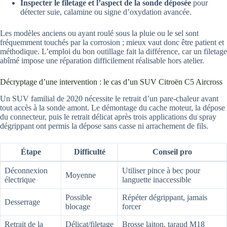
Inspecter le filetage et l’aspect de la sonde déposée
pour
détecter suie, calamine ou signe d’oxydation avancée.
Les modèles anciens ou ayant roulé sous la pluie ou le sel sont
fréquemment touchés par la corrosion ; mieux vaut donc être patient et
méthodique. L’emploi du bon outillage fait la différence, car un filetage
abîmé impose une réparation difficilement réalisable hors atelier.
Décryptage d’une intervention : le cas d’un SUV Citroën C5 Aircross
Un SUV familial de 2020 nécessite le retrait d’un pare-chaleur avant
tout accès à la sonde amont. Le démontage du cache moteur, la dépose
du connecteur, puis le retrait délicat après trois applications du spray
dégrippant ont permis la dépose sans casse ni arrachement de fils.
Étape
Difficulté
Conseil pro
Déconnexion
Utiliser pince à bec pour
Moyenne
électrique
languette inaccessible
Possible
Répéter dégrippant, jamais
Desserrage
blocage
forcer
Retrait de la
Délicat/filetage
Brosse laiton, taraud M18