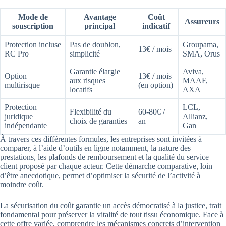
Mode de
Avantage
Coût
Assureurs
souscription
principal
indicatif
Protection incluse
Pas de doublon,
Groupama,
13€ / mois
RC Pro
simplicité
SMA, Orus
Garantie élargie
Aviva,
Option
13€ / mois
aux risques
MAAF,
multirisque
(en option)
locatifs
AXA
Protection
LCL,
Flexibilité du
60-80€ /
juridique
Allianz,
choix de garanties
an
indépendante
Gan
À travers ces différentes formules, les entreprises sont invitées à
comparer, à l’aide d’outils en ligne notamment, la nature des
prestations, les plafonds de remboursement et la qualité du service
client proposé par chaque acteur. Cette démarche comparative, loin
d’être anecdotique, permet d’optimiser la sécurité de l’activité à
moindre coût.
La sécurisation du coût garantie un accès démocratisé à la justice, trait
fondamental pour préserver la vitalité de tout tissu économique. Face à
cette offre variée, comprendre les mécanismes concrets d’intervention