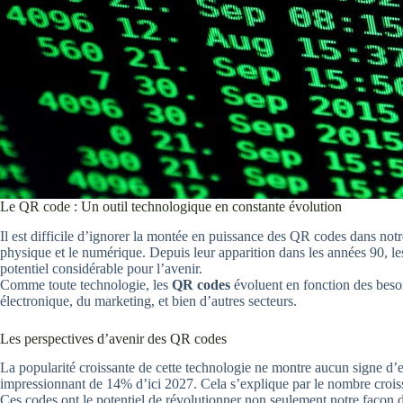
Le QR code : Un outil technologique en constante évolution
Il est difficile d’ignorer la montée en puissance des QR codes dans not
physique et le numérique. Depuis leur apparition dans les années 90, les
potentiel considérable pour l’avenir.
Comme toute technologie, les
QR codes
évoluent en fonction des beso
électronique, du marketing, et bien d’autres secteurs.
Les perspectives d’avenir des QR codes
La popularité croissante de cette technologie ne montre aucun signe d’
impressionnant de 14% d’ici 2027. Cela s’explique par le nombre croiss
Ces codes ont le potentiel de révolutionner non seulement notre façon d