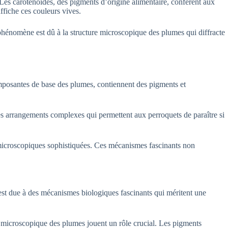
 Les caroténoïdes, des pigments d’origine alimentaire, confèrent aux
ffiche ces couleurs vives.
 phénomène est dû à la structure microscopique des plumes qui diffracte
mposantes de base des plumes, contiennent des pigments et
ces arrangements complexes qui permettent aux perroquets de paraître si
 microscopiques sophistiquées. Ces mécanismes fascinants non
 est due à des mécanismes biologiques fascinants qui méritent une
e microscopique des plumes jouent un rôle crucial. Les pigments