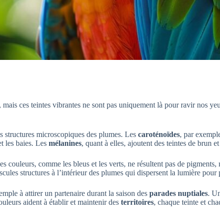
ais ces teintes vibrantes ne sont pas uniquement là pour ravir nos yeux. 
es structures microscopiques des plumes. Les
caroténoïdes
, par exemple
et les baies. Les
mélanines
, quant à elles, ajoutent des teintes de brun e
nes couleurs, comme les bleus et les verts, ne résultent pas de pigments, 
les structures à l’intérieur des plumes qui dispersent la lumière pour p
emple à attirer un partenaire durant la saison des
parades nuptiales
. Un
ouleurs aident à établir et maintenir des
territoires
, chaque teinte et ch