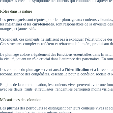
complexes crée une symphonie de couleurs qui continue de captiver les
Rôles dans la nature
Les
perroquets
sont réputés pour leur plumage aux couleurs vibrantes, 
les
mélanines
et les
caroténoïdes
, sont responsables de la diversité de
oranges, et jaunes vifs.
Cependant, ces pigments ne suffisent pas à expliquer l’éclat unique de
Ces structures complexes reflètent et réfractent la lumière, produisant 
Le plumage coloré a également des
fonctions essentielles
dans la natur
la vitalité, jouant un rôle crucial dans l’attirance des partenaires. En ou
Les couleurs du plumage servent aussi à l’
identification
et à la reconn
reconnaissance des congénères, essentielle pour la cohésion sociale et l
En plus de la communication, les couleurs vives peuvent avoir une fon
avec les fleurs, fruits, et feuillages, rendant les perroquets moins visibl
Mécanismes de coloration
Les
plumes
des perroquets se distinguent par leurs couleurs vives et é
pigmentation et les structures microscopiques.