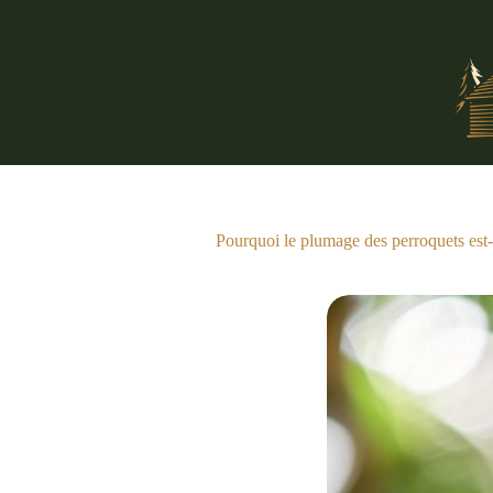
Passer
au
contenu
Pourquoi le plumage des perroquets est-i