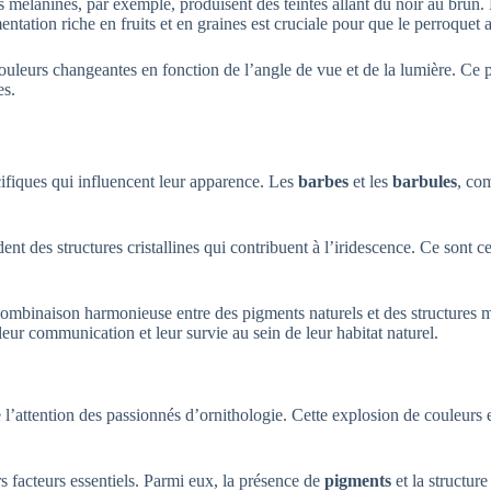
s mélanines, par exemple, produisent des teintes allant du noir au brun.
tation riche en fruits et en graines est cruciale pour que le perroquet a
couleurs changeantes en fonction de l’angle de vue et de la lumière. Ce
es.
ifiques qui influencent leur apparence. Les
barbes
et les
barbules
, co
nt des structures cristallines qui contribuent à l’iridescence. Ce sont 
combinaison harmonieuse entre des pigments naturels et des structures
leur communication et leur survie au sein de leur habitat naturel.
 l’attention des passionnés d’ornithologie. Cette explosion de couleurs
 facteurs essentiels. Parmi eux, la présence de
pigments
et la structur