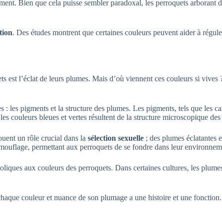
ent. Bien que cela puisse sembler paradoxal, les perroquets arborant de
tion
. Des études montrent que certaines couleurs peuvent aider à régule
 est l’éclat de leurs plumes. Mais d’où viennent ces couleurs si vives ?
: les pigments et la structure des plumes. Les pigments, tels que les ca
es couleurs bleues et vertes résultent de la structure microscopique des 
jouent un rôle crucial dans la
sélection sexuelle
; des plumes éclatantes et
mouflage, permettant aux perroquets de se fondre dans leur environneme
boliques aux couleurs des perroquets. Dans certaines cultures, les plum
aque couleur et nuance de son plumage a une histoire et une fonction. L