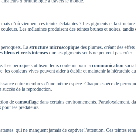
 amateurs d’ornithologie à travers le monde.
mais d’où viennent ces teintes éclatantes ? Les pigments et la structur
s couleurs. Les mélanines produisent des teintes brunes et noires, tandis
s perroquets. La
structure microscopique
des plumes, créant des effets
des
bleus et verts intenses
que les pigments seuls ne peuvent pas créer.
e. Les perroquets utilisent leurs couleurs pour la
communication
social
tre, les couleurs vives peuvent aider à établir et maintenir la hiérarchie a
aissance entre membres d’une même espèce. Chaque espèce de perroquet p
e succès de la reproduction.
ction de
camouflage
dans certains environnements. Paradoxalement, dan
es pour les prédateurs.
clatantes, qui ne manquent jamais de captiver l’attention. Ces teintes r