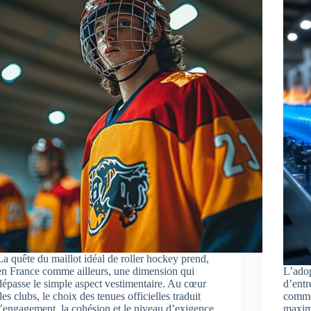
La quête du maillot idéal de roller hockey prend,
en France comme ailleurs, une dimension qui
L’adop
dépasse le simple aspect vestimentaire. Au cœur
d’entr
des clubs, le choix des tenues officielles traduit
comme
l’engagement, la cohésion et le niveau d’exigence
maximi