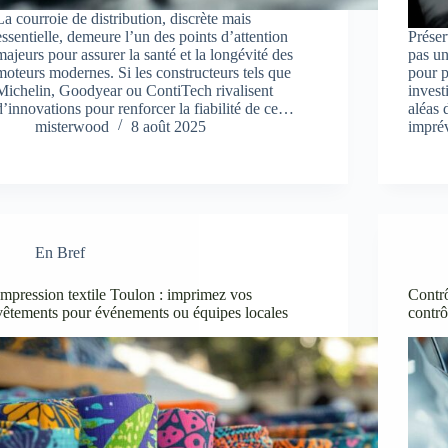
La courroie de distribution, discrète mais
essentielle, demeure l’un des points d’attention
Préser
majeurs pour assurer la santé et la longévité des
pas un
moteurs modernes. Si les constructeurs tels que
pour p
Michelin, Goodyear ou ContiTech rivalisent
invest
d’innovations pour renforcer la fiabilité de ce…
aléas 
misterwood
8 août 2025
impr
En Bref
Impression textile Toulon : imprimez vos
Contrô
vêtements pour événements ou équipes locales
contrô