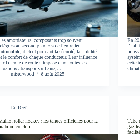
Les amortisseurs, composants trop souvent
En 202
relégués au second plan lors de l’entretien
l’habi
automobile, dictent pourtant la sécurité, la stabilité
poussa
et le confort de chaque conducteur. Leur influence
systèm
sur la tenue de route s’impose dans toutes les
cette 
situations : transports urbains,…
clima
misterwood
8 août 2025
En Bref
Maillot roller hockey : les tenues officielles pour la
Tube r
pratique en club
gaz li
facilit